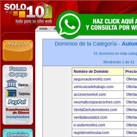
Dominios de la Categoría -
Autom
41 dominios en esta categ
Mostrando 1 de 41
Nombre de Dominio
Precio
seguroautomotriz.com
Oferta
vehiculosdetrabajo.com
Oferta
accesorios4x4.com
Oferta
neumaticosparacoches.com
Oferta
VentaDeAutomotores.com
Oferta
ventadeusados.com
Oferta
e-automoviles.com
Oferta
registrovehicular.com
Oferta