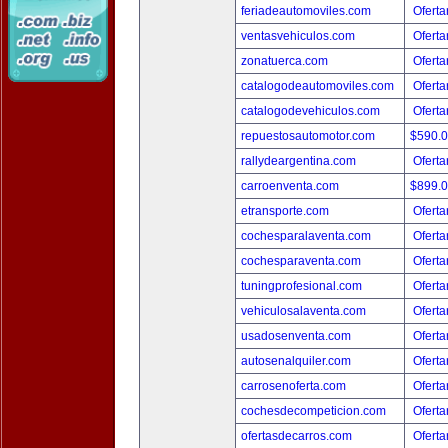
feriadeautomoviles.com
Oferta
ventasvehiculos.com
Oferta
zonatuerca.com
Oferta
catalogodeautomoviles.com
Oferta
catalogodevehiculos.com
Oferta
repuestosautomotor.com
$590.
rallydeargentina.com
Oferta
carroenventa.com
$899.
etransporte.com
Oferta
cochesparalaventa.com
Oferta
cochesparaventa.com
Oferta
tuningprofesional.com
Oferta
vehiculosalaventa.com
Oferta
usadosenventa.com
Oferta
autosenalquiler.com
Oferta
carrosenoferta.com
Oferta
cochesdecompeticion.com
Oferta
ofertasdecarros.com
Oferta