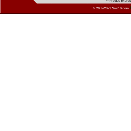
** Precios expre
© 2002/2022 Solo10.com