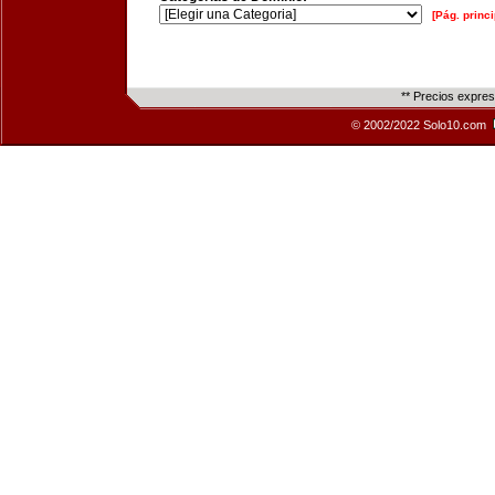
[Pág. princi
** Precios expre
© 2002/2022 Solo10.com