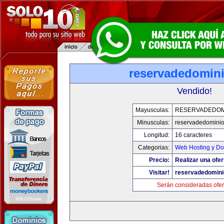
reservadedomin
Vendido!
Mayusculas:
RESERVADEDOM
Minusculas:
reservadedomini
Longitud:
16 caracteres
Categorias:
Web Hosting y Do
Precio:
Realizar una ofer
Visitar!
reservadedomin
Serán consideradas ofer