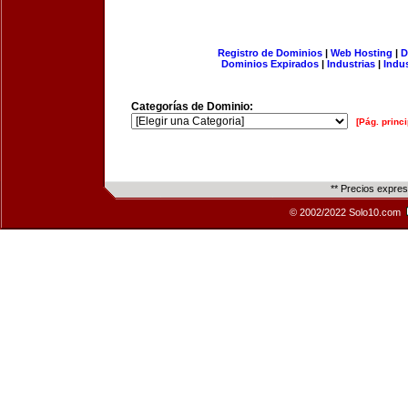
Registro de Dominios
|
Web Hosting
|
D
Dominios Expirados
|
Industrias
|
Indu
Categorías de Dominio:
[Pág. princi
** Precios expre
© 2002/2022 Solo10.com