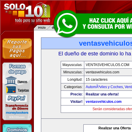
ventasvehiculo
El dueño de este dominio lo ha
Mayusculas:
VENTASVEHICULOS.COM
Minusculas:
ventasvehiculos.com
Longitud:
15 caracteres
Categorias:
AutomÃ³viles y Coches
,
Vent
Precio:
Realizar una oferta!
Visitar!
ventasvehiculos.com
Serán consideradas ofer
Realizar una Oferta