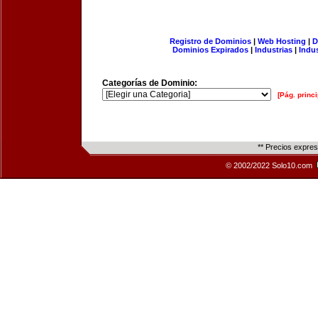
Registro de Dominios
|
Web Hosting
|
D
Dominios Expirados
|
Industrias
|
Indu
Categorías de Dominio:
[Pág. princi
** Precios expre
© 2002/2022 Solo10.com