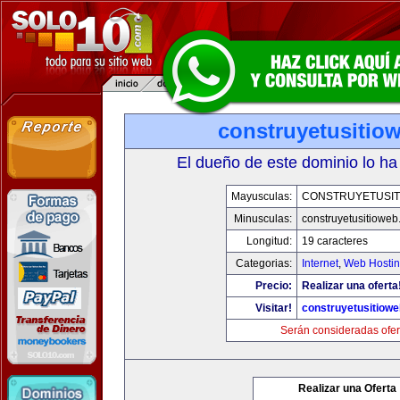
construyetusitio
El dueño de este dominio lo ha
Mayusculas:
CONSTRUYETUSIT
Minusculas:
construyetusitiowe
Longitud:
19 caracteres
Categorias:
Internet
,
Web Hostin
Precio:
Realizar una oferta
Visitar!
construyetusitiow
Serán consideradas ofer
Realizar una Oferta