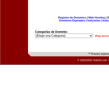
Registro de Dominios
|
Web Hosting
|
D
Dominios Expirados
|
Industrias
|
Indu
Categorías de Dominio:
[Pág. princi
** Precios expre
© 2002/2022 Solo10.com