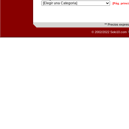
[Pág. princi
** Precios expre
© 2002/2022 Solo10.com