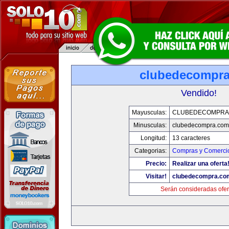
clubedecompr
Vendido!
Mayusculas:
CLUBEDECOMPRA
Minusculas:
clubedecompra.com
Longitud:
13 caracteres
Categorias:
Compras y Comercio
Precio:
Realizar una oferta
Visitar!
clubedecompra.co
Serán consideradas ofer