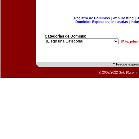
Registro de Dominios
|
Web Hosting
|
D
Dominios Expirados
|
Industrias
|
Indu
Categorías de Dominio:
[Pág. princi
** Precios expre
© 2002/2022 Solo10.com