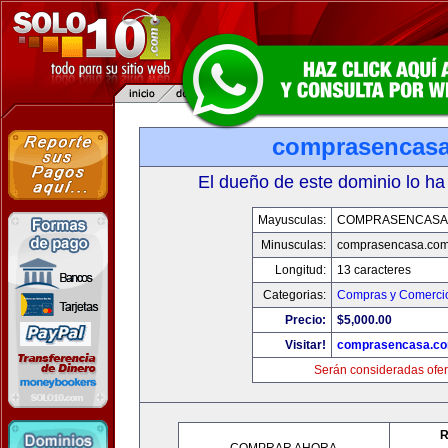
comprasencas
El dueño de este dominio lo ha
Mayusculas:
COMPRASENCASA
Minusculas:
comprasencasa.co
Longitud:
13 caracteres
Categorias:
Compras y Comercio
Precio:
$5,000.00
Visitar!
comprasencasa.c
Serán consideradas ofer
R