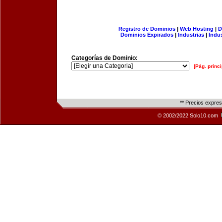
Registro de Dominios
|
Web Hosting
|
D
Dominios Expirados
|
Industrias
|
Indu
Categorías de Dominio:
[Pág. princi
** Precios expre
© 2002/2022 Solo10.com