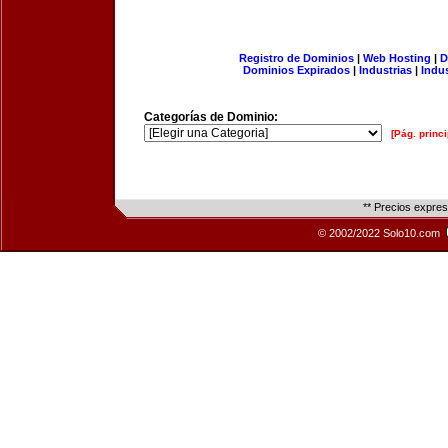
Registro de Dominios
|
Web Hosting
|
D
Dominios Expirados
|
Industrias
|
Indu
Categorías de Dominio:
[Pág. princi
** Precios expre
© 2002/2022 Solo10.com