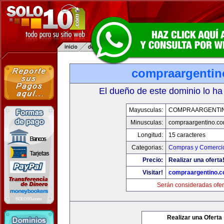
compraargenti
El dueño de este dominio lo ha
Mayusculas:
COMPRAARGENTI
Minusculas:
compraargentino.c
Longitud:
15 caracteres
Categorias:
Compras y Comercio
Precio:
Realizar una oferta
Visitar!
compraargentino.
Serán consideradas ofer
Realizar una Oferta