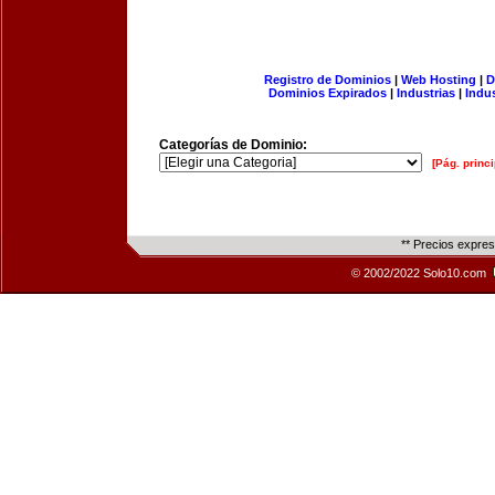
Registro de Dominios
|
Web Hosting
|
D
Dominios Expirados
|
Industrias
|
Indu
Categorías de Dominio:
[Pág. princi
** Precios expre
© 2002/2022 Solo10.com