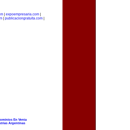
om
|
expoempresaria.com
|
om
|
publicaciongratuita.com
|
ominios En Venta
strias Argentinas