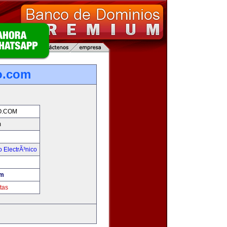
o.com
.COM
m
 ElectrÃ³nico
!
om
tas