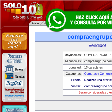
compraengrup
Vendido!
Mayusculas:
COMPRAENGRUPO
Minusculas:
compraengrupo.co
Longitud:
13 caracteres
Categorias:
Compras y Comercio
Precio:
Realizar una oferta
Visitar!
compraengrupo.c
Serán consideradas ofer