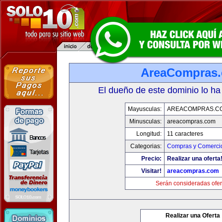
AreaCompras
El dueño de este dominio lo ha
Mayusculas:
AREACOMPRAS.C
Minusculas:
areacompras.com
Longitud:
11 caracteres
Categorias:
Compras y Comercio
Precio:
Realizar una oferta
Visitar!
areacompras.com
Serán consideradas ofer
Realizar una Oferta