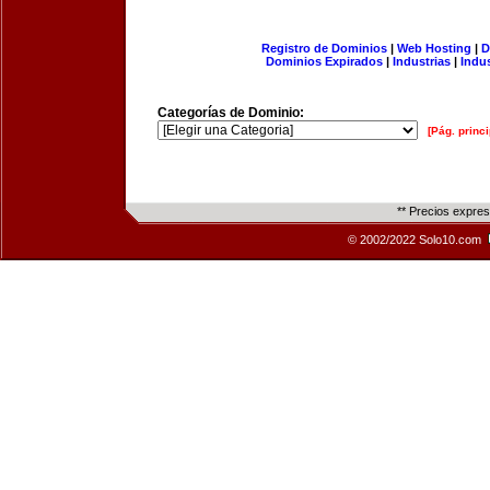
Registro de Dominios
|
Web Hosting
|
D
Dominios Expirados
|
Industrias
|
Indu
Categorías de Dominio:
[Pág. princi
** Precios expre
© 2002/2022 Solo10.com