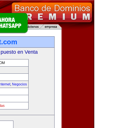
et.com
 puesto en Venta
COM
nternet
,
Negocios
tas