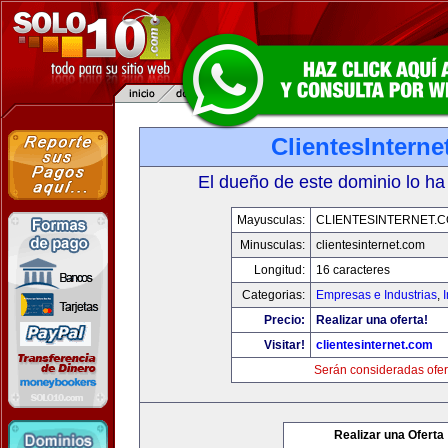
ClientesIntern
El dueño de este dominio lo ha
Mayusculas:
CLIENTESINTERNET.
Minusculas:
clientesinternet.com
Longitud:
16 caracteres
Categorias:
Empresas e Industrias
,
I
Precio:
Realizar una oferta!
Visitar!
clientesinternet.com
Serán consideradas ofer
Realizar una Oferta