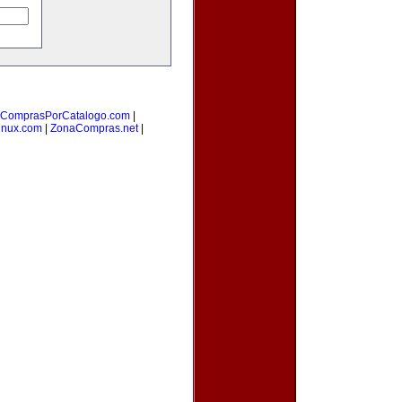
ComprasPorCatalogo.com
|
inux.com
|
ZonaCompras.net
|