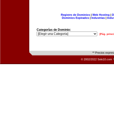
Registro de Dominios
|
Web Hosting
|
D
Dominios Expirados
|
Industrias
|
Indu
Categorías de Dominio:
[Pág. princi
** Precios expre
© 2002/2022 Solo10.com