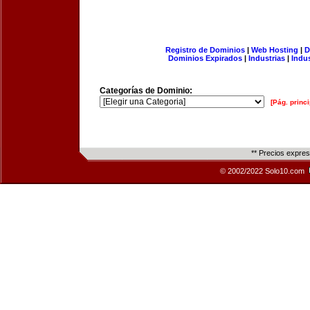
Registro de Dominios
|
Web Hosting
|
D
Dominios Expirados
|
Industrias
|
Indu
Categorías de Dominio:
[Pág. princi
** Precios expre
© 2002/2022 Solo10.com