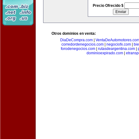
Precio Ofrecido $
Otros dominios en venta:
DiaDeCompra.com
|
VentaDeAutomotores.co
corredordenegocios.com
|
negociofx.com
|
bi
forodenegocios.com
|
rutasdeargentina.com
|
dominioexpirado.com
|
etransp