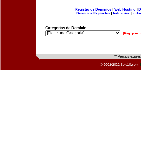
Registro de Dominios
|
Web Hosting
|
D
Dominios Expirados
|
Industrias
|
Indu
Categorías de Dominio:
[Pág. princi
** Precios expre
© 2002/2022 Solo10.com