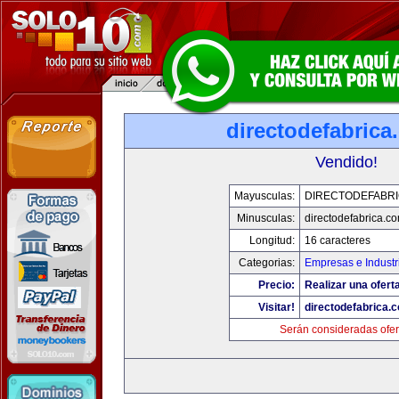
directodefabrica
Vendido!
Mayusculas:
DIRECTODEFABRI
Minusculas:
directodefabrica.co
Longitud:
16 caracteres
Categorias:
Empresas e Industr
Precio:
Realizar una ofert
Visitar!
directodefabrica.
Serán consideradas ofer