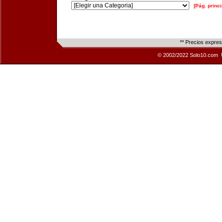
[Pág. princi
** Precios expre
© 2002/2022 Solo10.com