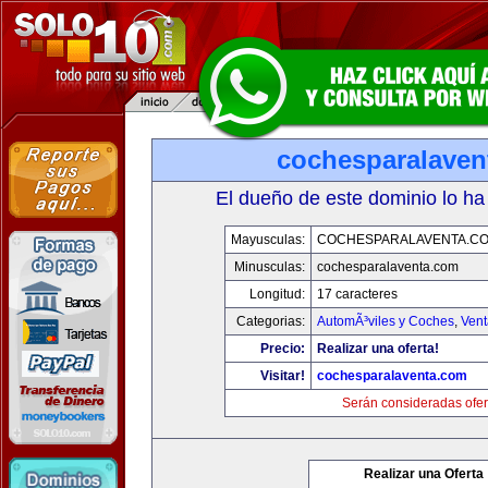
cochesparalaven
El dueño de este dominio lo ha
Mayusculas:
COCHESPARALAVENTA.C
Minusculas:
cochesparalaventa.com
Longitud:
17 caracteres
Categorias:
AutomÃ³viles y Coches
,
Vent
Precio:
Realizar una oferta!
Visitar!
cochesparalaventa.com
Serán consideradas ofer
Realizar una Oferta