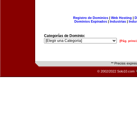
Registro de Dominios
|
Web Hosting
|
D
Dominios Expirados
|
Industrias
|
Indu
Categorías de Dominio:
[Pág. princi
** Precios expre
© 2002/2022 Solo10.com