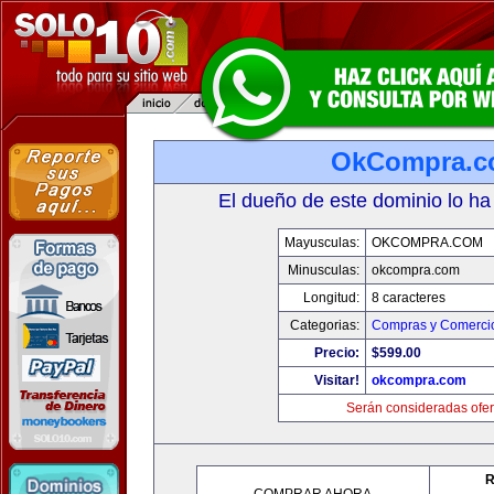
OkCompra.
El dueño de este dominio lo ha
Mayusculas:
OKCOMPRA.COM
Minusculas:
okcompra.com
Longitud:
8 caracteres
Categorias:
Compras y Comercio
Precio:
$599.00
Visitar!
okcompra.com
Serán consideradas ofer
R