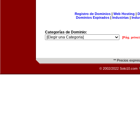
Registro de Dominios
|
Web Hosting
|
D
Dominios Expirados
|
Industrias
|
Indu
Categorías de Dominio:
[Pág. princi
** Precios expre
© 2002/2022 Solo10.com