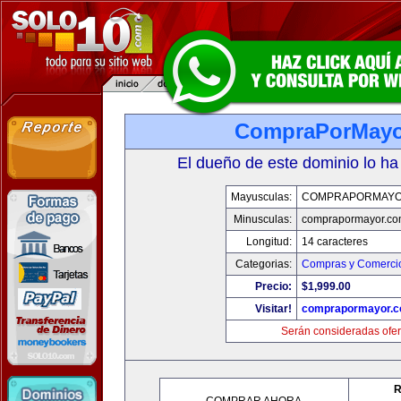
CompraPorMayo
El dueño de este dominio lo ha
Mayusculas:
COMPRAPORMAYO
Minusculas:
comprapormayor.co
Longitud:
14 caracteres
Categorias:
Compras y Comercio
Precio:
$1,999.00
Visitar!
comprapormayor.
Serán consideradas ofer
R