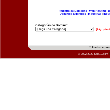
Registro de Dominios
|
Web Hosting
|
D
Dominios Expirados
|
Industrias
|
Indu
Categorías de Dominio:
[Pág. princi
** Precios expre
© 2002/2022 Solo10.com