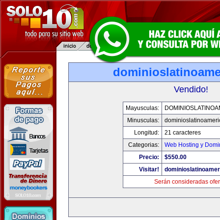
dominioslatinoame
Vendido!
Mayusculas:
DOMINIOSLATINOA
Minusculas:
dominioslatinoamer
Longitud:
21 caracteres
Categorias:
Web Hosting y Domi
Precio:
$550.00
Visitar!
dominioslatinoame
Serán consideradas ofer