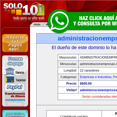
administracionemp
El dueño de este dominio lo ha
Mayusculas:
ADMINISTRACIONEMPR
Minusculas:
administracionempresas.
Longitud:
22 caracteres
Categorias:
Empresas e Industrias
,
Pr
Precio:
$600.00
Visitar!
administracionempresa
Serán consideradas ofer
R