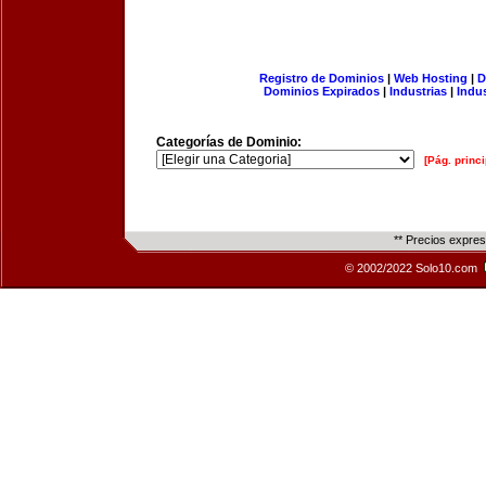
Registro de Dominios
|
Web Hosting
|
D
Dominios Expirados
|
Industrias
|
Indu
Categorías de Dominio:
[Pág. princi
** Precios expre
© 2002/2022 Solo10.com