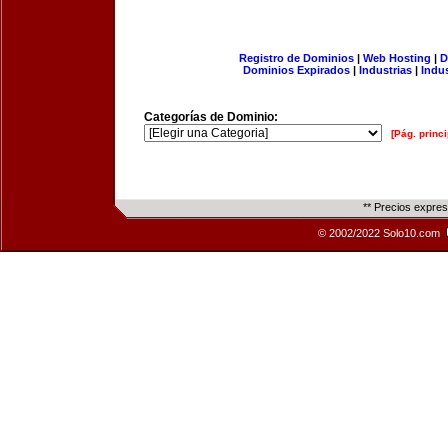
Registro de Dominios
|
Web Hosting
|
D
Dominios Expirados
|
Industrias
|
Indu
Categorías de Dominio:
[Pág. princi
** Precios expre
© 2002/2022 Solo10.com