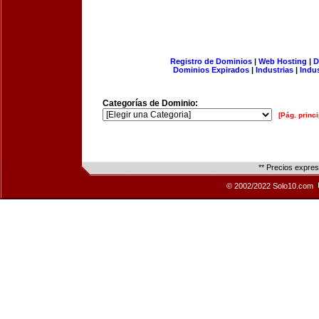
Registro de Dominios
|
Web Hosting
|
D
Dominios Expirados
|
Industrias
|
Indu
Categorías de Dominio:
[Pág. princi
** Precios expre
© 2002/2022 Solo10.com