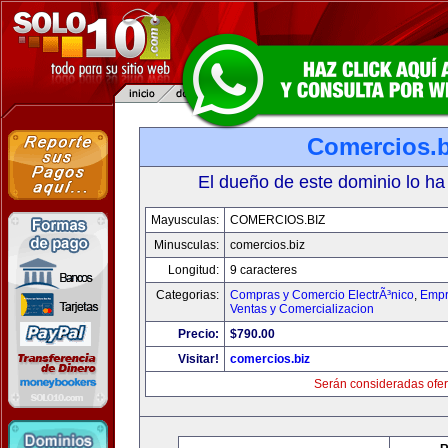
Comercios.b
El dueño de este dominio lo ha
Mayusculas:
COMERCIOS.BIZ
Minusculas:
comercios.biz
Longitud:
9 caracteres
Categorias:
Compras y Comercio ElectrÃ³nico
,
Empr
Ventas y Comercializacion
Precio:
$790.00
Visitar!
comercios.biz
Serán consideradas ofer