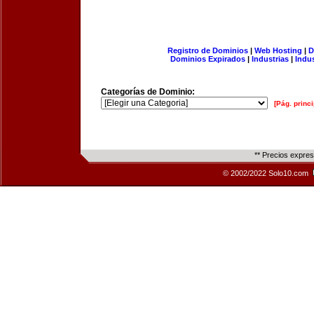
Registro de Dominios
|
Web Hosting
|
D
Dominios Expirados
|
Industrias
|
Indu
Categorías de Dominio:
[Pág. princi
** Precios expre
© 2002/2022 Solo10.com