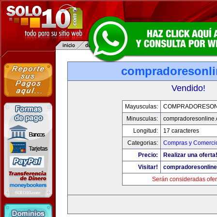
compradoresonl
Vendido!
Mayusculas:
COMPRADORESON
Minusculas:
compradoresonline
Longitud:
17 caracteres
Categorias:
Compras y Comercio
Precio:
Realizar una oferta
Visitar!
compradoresonlin
Serán consideradas ofer