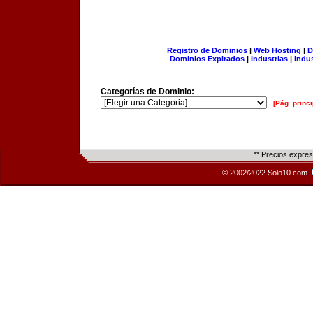
Registro de Dominios
|
Web Hosting
|
D
Dominios Expirados
|
Industrias
|
Indu
Categorías de Dominio:
[Pág. princi
** Precios expre
© 2002/2022 Solo10.com