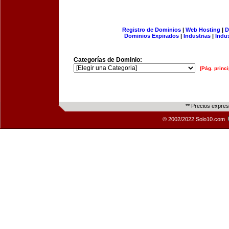
Registro de Dominios
|
Web Hosting
|
D
Dominios Expirados
|
Industrias
|
Indu
Categorías de Dominio:
[Pág. princi
** Precios expre
© 2002/2022 Solo10.com