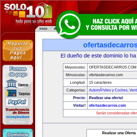
ofertasdecarro
El dueño de este dominio lo ha
Mayusculas:
OFERTASDECARROS.COM
Minusculas:
ofertasdecarros.com
Longitud:
15 caracteres
Categorias:
AutomÃ³viles y Coches
,
Vent
Precio:
Realizar una oferta!
Visitar!
ofertasdecarros.com
Serán consideradas ofer
Realizar una Oferta