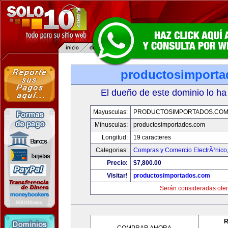
productosimport
El dueño de este dominio lo ha
Mayusculas:
PRODUCTOSIMPORTADOS.CO
Minusculas:
productosimportados.com
Longitud:
19 caracteres
Categorias:
Compras y Comercio ElectrÃ³nico
Precio:
$7,800.00
Visitar!
productosimportados.com
Serán consideradas ofer
R