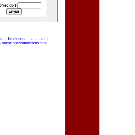
Ofrecido $
.com
|
hotelesenaustralia.com
|
|
vacacionesromanticas.com
|