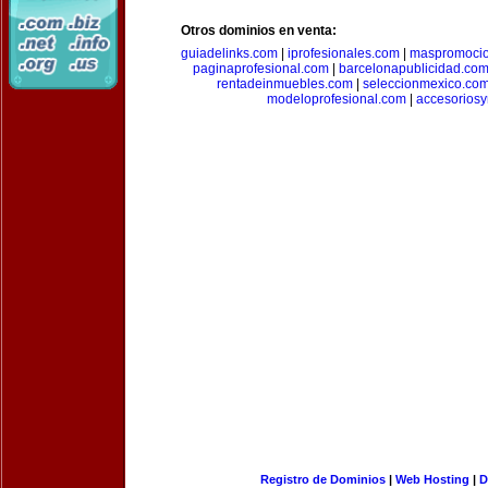
Otros dominios en venta:
guiadelinks.com
|
iprofesionales.com
|
maspromoci
paginaprofesional.com
|
barcelonapublicidad.co
rentadeinmuebles.com
|
seleccionmexico.co
modeloprofesional.com
|
accesorios
Registro de Dominios
|
Web Hosting
|
D