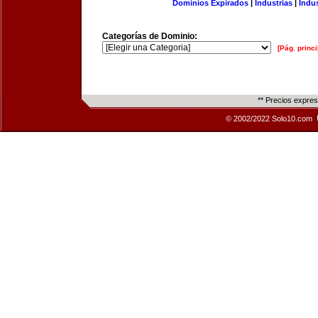
Dominios Expirados
|
Industrias
|
Indu
Categorías de Dominio:
[Pág. princi
** Precios expre
© 2002/2022 Solo10.com