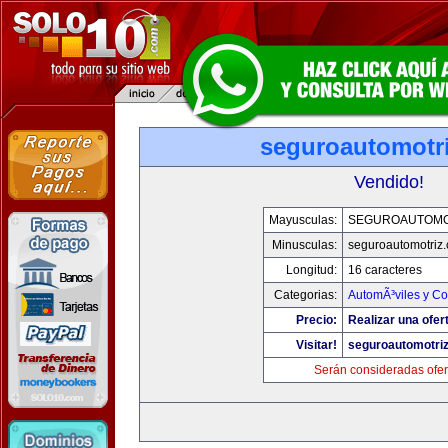
seguroautomotr
Vendido!
Mayusculas:
SEGUROAUTOMO
Minusculas:
seguroautomotriz
Longitud:
16 caracteres
Categorias:
AutomÃ³viles y C
Precio:
Realizar una ofer
Visitar!
seguroautomotri
Serán consideradas ofer