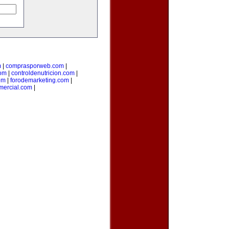
m
|
comprasporweb.com
|
com
|
controldenutricion.com
|
om
|
forodemarketing.com
|
mercial.com
|