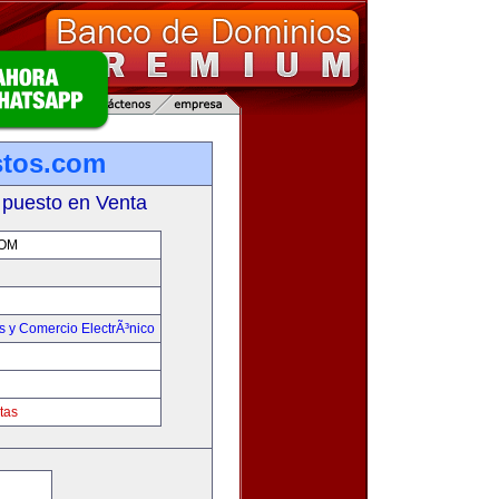
stos.com
 puesto en Venta
OM
 y Comercio ElectrÃ³nico
tas