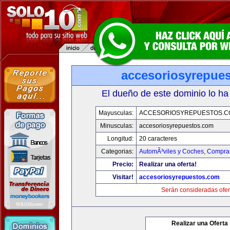
accesoriosyrepue
El dueño de este dominio lo ha
Mayusculas:
ACCESORIOSYREPUESTOS.C
Minusculas:
accesoriosyrepuestos.com
Longitud:
20 caracteres
Categorias:
AutomÃ³viles y Coches
,
Compras
Precio:
Realizar una oferta!
Visitar!
accesoriosyrepuestos.com
Serán consideradas ofer
Realizar una Oferta