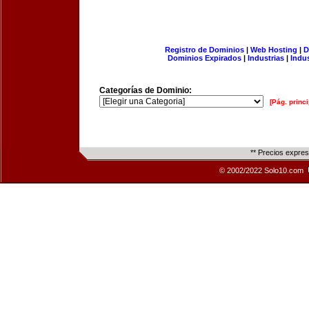
Registro de Dominios
|
Web Hosting
|
D
Dominios Expirados
|
Industrias
|
Indu
Categorías de Dominio:
[Pág. princi
** Precios expre
© 2002/2022 Solo10.com