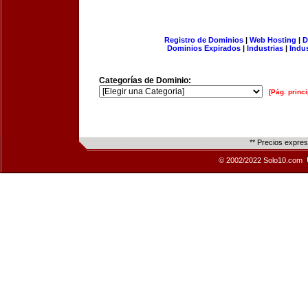
Registro de Dominios
|
Web Hosting
|
D
Dominios Expirados
|
Industrias
|
Indu
Categorías de Dominio:
[Pág. princi
** Precios expre
© 2002/2022 Solo10.com