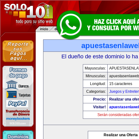
apuestasenlaw
El dueño de este dominio lo ha
Mayusculas:
APUESTASENL
Minusculas:
apuestasenlawe
Longitud:
15 caracteres
Categorias:
Juegos y Entrete
Precio:
Realizar una ofer
Visitar!
apuestasenlawe
Serán consideradas ofer
Realizar una Oferta