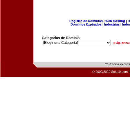
Registro de Dominios
|
Web Hosting
|
D
Dominios Expirados
|
Industrias
|
Indu
Categorías de Dominio:
[Pág. princi
** Precios expre
© 2002/2022 Solo10.com