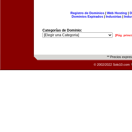
Registro de Dominios
|
Web Hosting
|
D
Dominios Expirados
|
Industrias
|
Indu
Categorías de Dominio:
[Pág. princi
** Precios expre
© 2002/2022 Solo10.com