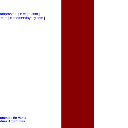
ompras.net
|
e-viaje.com
|
.com
|
customersloyalty.com
|
ominios En Venta
strias Argentinas