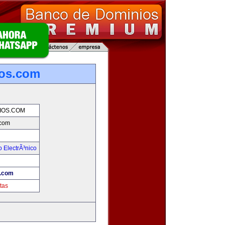
os.com
IOS.COM
com
 ElectrÃ³nico
!
.com
tas