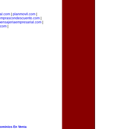
nal.com
|
planmovil.com
|
omprascondescuento.com
|
ensajeriaempresarial.com
|
.com
|
ominios En Venta