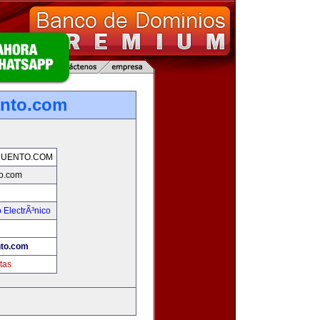
nto.com
UENTO.COM
o.com
ElectrÃ³nico
to.com
tas