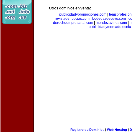
Otros dominios en venta:
publicidadypromociones.com
|
tenisprofesio
revistadenoticias.com
|
bodegasdecuyo.com
|
c
derechoempresarial.com
|
mendozavinos.com
|
m
publicidadymercadotecnia
Registro de Dominios
|
Web Hosting
|
D