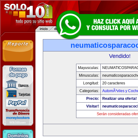
neumaticosparaco
Vendido!
Mayusculas:
NEUMATICOSPARA
Minusculas:
neumaticosparacoch
Longitud:
20 caracteres
Categorias:
AutomÃ³viles y Coch
Precio:
Realizar una oferta!
Visitar!
neumaticosparacoc
Serán consideradas ofer