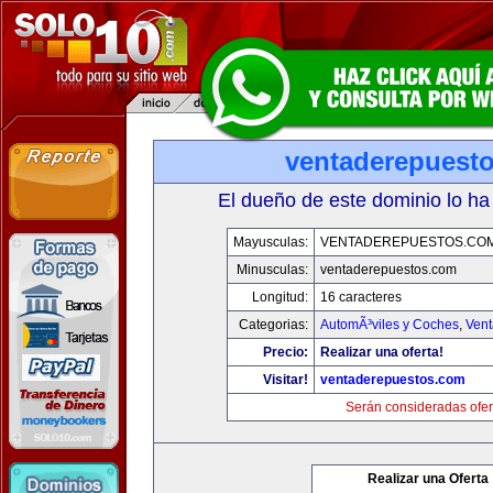
ventaderepuest
El dueño de este dominio lo ha
Mayusculas:
VENTADEREPUESTOS.CO
Minusculas:
ventaderepuestos.com
Longitud:
16 caracteres
Categorias:
AutomÃ³viles y Coches
,
Vent
Precio:
Realizar una oferta!
Visitar!
ventaderepuestos.com
Serán consideradas ofer
Realizar una Oferta