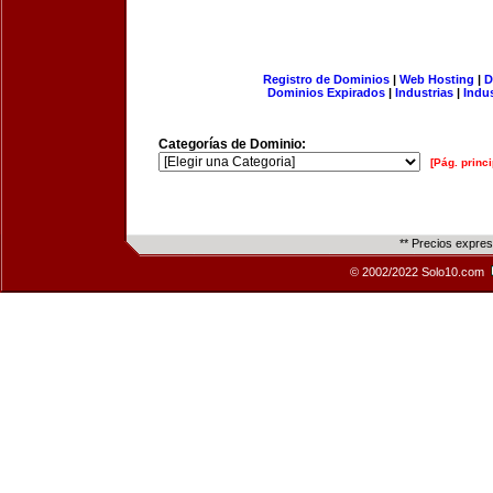
Registro de Dominios
|
Web Hosting
|
D
Dominios Expirados
|
Industrias
|
Indu
Categorías de Dominio:
[Pág. princi
** Precios expre
© 2002/2022 Solo10.com