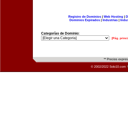
Registro de Dominios
|
Web Hosting
|
D
Dominios Expirados
|
Industrias
|
Indu
Categorías de Dominio:
[Pág. princi
** Precios expre
© 2002/2022 Solo10.com