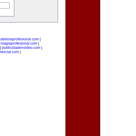
steleriaprofesional.com
|
|
magiaprofesional.com
|
|
publicidadenvideo.com
|
mercial.com
|