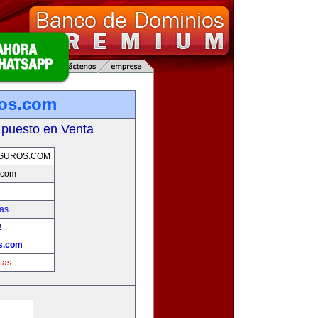
ros.com
 puesto en Venta
GUROS.COM
.com
as
!
s.com
tas