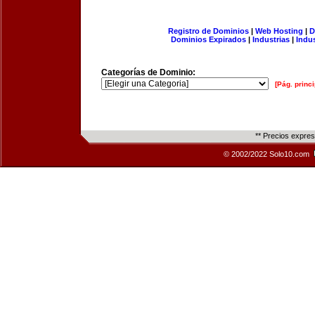
Registro de Dominios
|
Web Hosting
|
D
Dominios Expirados
|
Industrias
|
Indu
Categorías de Dominio:
[Pág. princi
** Precios expre
© 2002/2022 Solo10.com