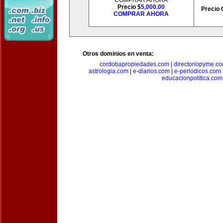
COMPRAR AHORA
Precio $
5,000.00
Precio 
COMPRAR AHORA
Otros dominios en venta:
cordobapropiedades.com
|
directoriopyme.c
astrologia.com
|
e-diarios.com
|
e-periodicos.com
educacionpolitica.com