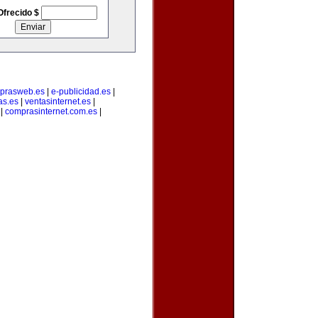
Ofrecido $
prasweb.es
|
e-publicidad.es
|
as.es
|
ventasinternet.es
|
|
comprasinternet.com.es
|