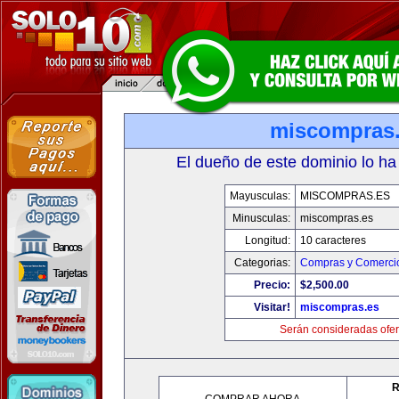
miscompras
El dueño de este dominio lo ha
Mayusculas:
MISCOMPRAS.ES
Minusculas:
miscompras.es
Longitud:
10 caracteres
Categorias:
Compras y Comercio
Precio:
$2,500.00
Visitar!
miscompras.es
Serán consideradas ofer
R