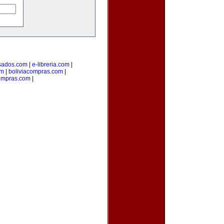
sados.com
|
e-libreria.com
|
om
|
boliviacompras.com
|
ompras.com
|