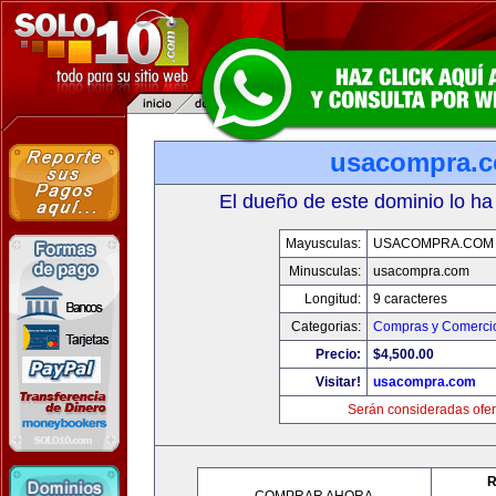
usacompra.
El dueño de este dominio lo ha
Mayusculas:
USACOMPRA.COM
Minusculas:
usacompra.com
Longitud:
9 caracteres
Categorias:
Compras y Comercio
Precio:
$4,500.00
Visitar!
usacompra.com
Serán consideradas ofer
R