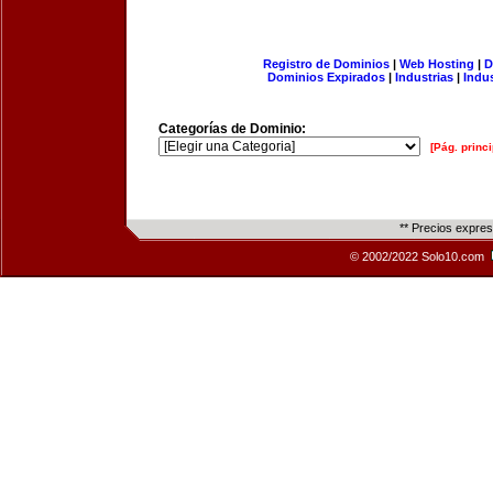
Registro de Dominios
|
Web Hosting
|
D
Dominios Expirados
|
Industrias
|
Indu
Categorías de Dominio:
[Pág. princi
** Precios expre
© 2002/2022 Solo10.com