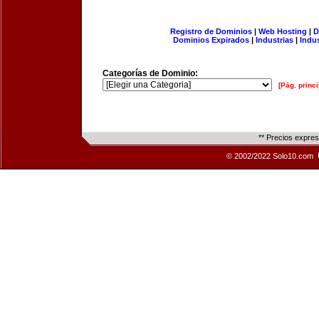
Registro de Dominios
|
Web Hosting
|
D
Dominios Expirados
|
Industrias
|
Indu
Categorías de Dominio:
[Pág. princi
** Precios expre
© 2002/2022 Solo10.com