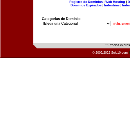
Registro de Dominios
|
Web Hosting
|
D
Dominios Expirados
|
Industrias
|
Indu
Categorías de Dominio:
[Pág. princi
** Precios expre
© 2002/2022 Solo10.com