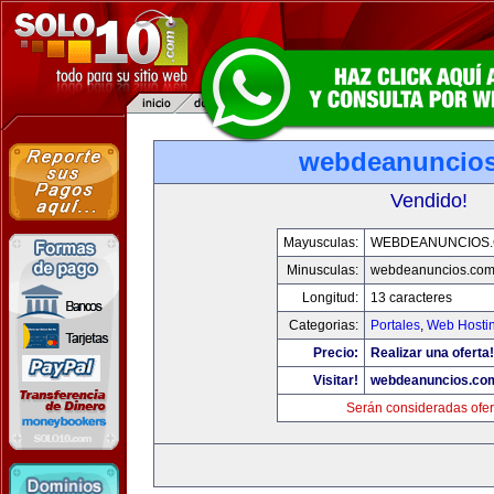
webdeanuncio
Vendido!
Mayusculas:
WEBDEANUNCIOS
Minusculas:
webdeanuncios.co
Longitud:
13 caracteres
Categorias:
Portales
,
Web Hostin
Precio:
Realizar una oferta!
Visitar!
webdeanuncios.co
Serán consideradas ofer