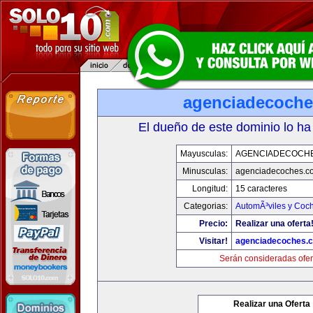
agenciadecoch
El dueño de este dominio lo ha
Mayusculas:
AGENCIADECOCH
Minusculas:
agenciadecoches.c
Longitud:
15 caracteres
Categorias:
AutomÃ³viles y Coc
Precio:
Realizar una oferta
Visitar!
agenciadecoches.
Serán consideradas ofer
Realizar una Oferta