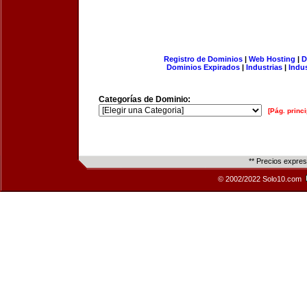
Registro de Dominios
|
Web Hosting
|
D
Dominios Expirados
|
Industrias
|
Indu
Categorías de Dominio:
[Pág. princi
** Precios expre
© 2002/2022 Solo10.com